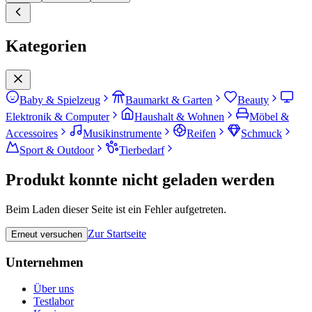
Kategorien
Baby & Spielzeug
Baumarkt & Garten
Beauty
Elektronik & Computer
Haushalt & Wohnen
Möbel &
Accessoires
Musikinstrumente
Reifen
Schmuck
Sport & Outdoor
Tierbedarf
Produkt konnte nicht geladen werden
Beim Laden dieser Seite ist ein Fehler aufgetreten.
Zur Startseite
Erneut versuchen
Unternehmen
Über uns
Testlabor