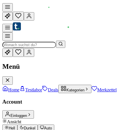
Menü
Home
Testlabor
Deals
Merkzettel
Kategorien
Account
Einloggen
Ansicht
Hell
Dunkel
Auto