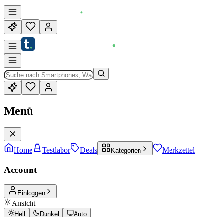
Menü
Home
Testlabor
Deals
Merkzettel
Kategorien
Account
Einloggen
Ansicht
Hell
Dunkel
Auto