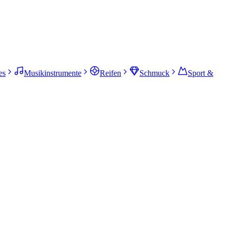
es
Musikinstrumente
Reifen
Schmuck
Sport &