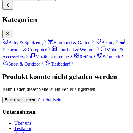
Kategorien
Baby & Spielzeug
Baumarkt & Garten
Beauty
Elektronik & Computer
Haushalt & Wohnen
Möbel &
Accessoires
Musikinstrumente
Reifen
Schmuck
Sport & Outdoor
Tierbedarf
Produkt konnte nicht geladen werden
Beim Laden dieser Seite ist ein Fehler aufgetreten.
Zur Startseite
Erneut versuchen
Unternehmen
Über uns
Testlabor