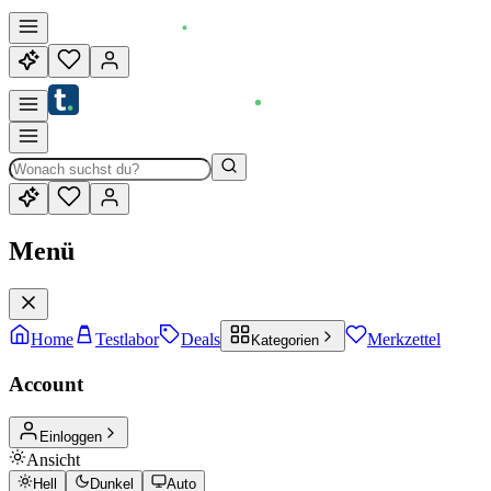
Menü
Home
Testlabor
Deals
Merkzettel
Kategorien
Account
Einloggen
Ansicht
Hell
Dunkel
Auto