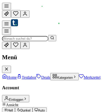
Menü
Home
Testlabor
Deals
Merkzettel
Kategorien
Account
Einloggen
Ansicht
Hell
Dunkel
Auto