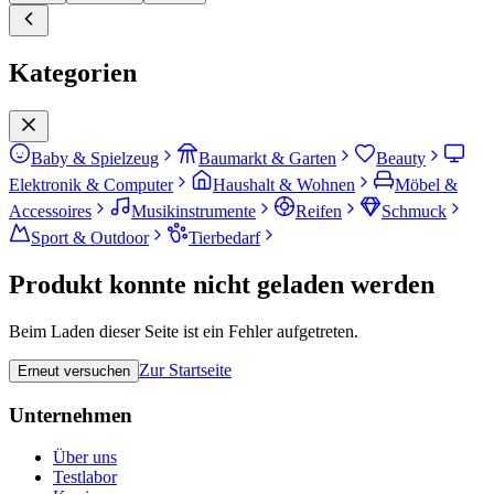
Kategorien
Baby & Spielzeug
Baumarkt & Garten
Beauty
Elektronik & Computer
Haushalt & Wohnen
Möbel &
Accessoires
Musikinstrumente
Reifen
Schmuck
Sport & Outdoor
Tierbedarf
Produkt konnte nicht geladen werden
Beim Laden dieser Seite ist ein Fehler aufgetreten.
Zur Startseite
Erneut versuchen
Unternehmen
Über uns
Testlabor