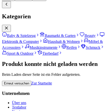
Kategorien
Baby & Spielzeug
Baumarkt & Garten
Beauty
Elektronik & Computer
Haushalt & Wohnen
Möbel &
Accessoires
Musikinstrumente
Reifen
Schmuck
Sport & Outdoor
Tierbedarf
Produkt konnte nicht geladen werden
Beim Laden dieser Seite ist ein Fehler aufgetreten.
Zur Startseite
Erneut versuchen
Unternehmen
Über uns
Testlabor