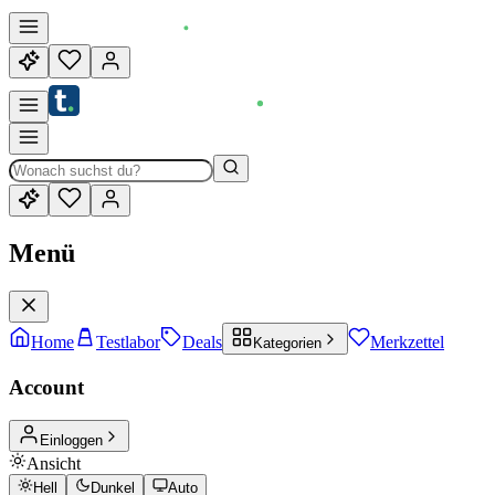
Menü
Home
Testlabor
Deals
Merkzettel
Kategorien
Account
Einloggen
Ansicht
Hell
Dunkel
Auto