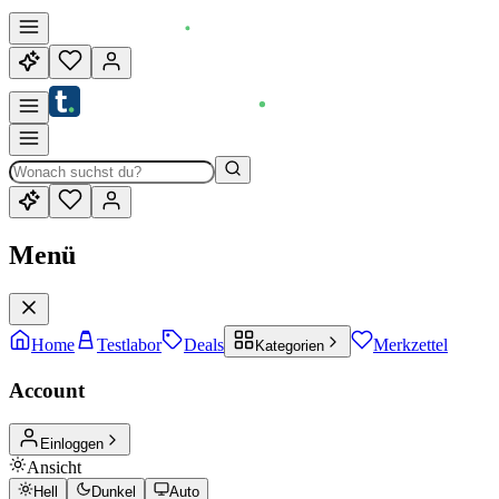
Menü
Home
Testlabor
Deals
Merkzettel
Kategorien
Account
Einloggen
Ansicht
Hell
Dunkel
Auto