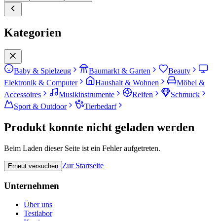
Kategorien
Baby & Spielzeug
Baumarkt & Garten
Beauty
Elektronik & Computer
Haushalt & Wohnen
Möbel &
Accessoires
Musikinstrumente
Reifen
Schmuck
Sport & Outdoor
Tierbedarf
Produkt konnte nicht geladen werden
Beim Laden dieser Seite ist ein Fehler aufgetreten.
Zur Startseite
Erneut versuchen
Unternehmen
Über uns
Testlabor