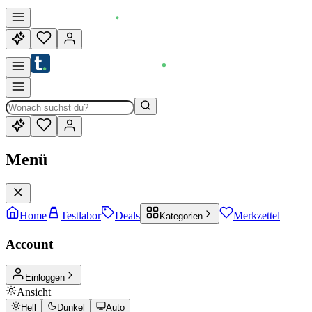
Menü
Home
Testlabor
Deals
Merkzettel
Kategorien
Account
Einloggen
Ansicht
Hell
Dunkel
Auto