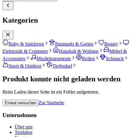
Kategorien
Baby & Spielzeug
Baumarkt & Garten
Beauty
Elektronik & Computer
Haushalt & Wohnen
Möbel &
Accessoires
Musikinstrumente
Reifen
Schmuck
Sport & Outdoor
Tierbedarf
Produkt konnte nicht geladen werden
Beim Laden dieser Seite ist ein Fehler aufgetreten.
Zur Startseite
Erneut versuchen
Unternehmen
Über uns
Testlabor