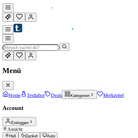
Menü
Home
Testlabor
Deals
Merkzettel
Kategorien
Account
Einloggen
Ansicht
Hell
Dunkel
Auto