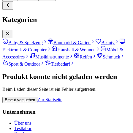
Kategorien
Baby & Spielzeug
Baumarkt & Garten
Beauty
Elektronik & Computer
Haushalt & Wohnen
Möbel &
Accessoires
Musikinstrumente
Reifen
Schmuck
Sport & Outdoor
Tierbedarf
Produkt konnte nicht geladen werden
Beim Laden dieser Seite ist ein Fehler aufgetreten.
Zur Startseite
Erneut versuchen
Unternehmen
Über uns
Testlabor