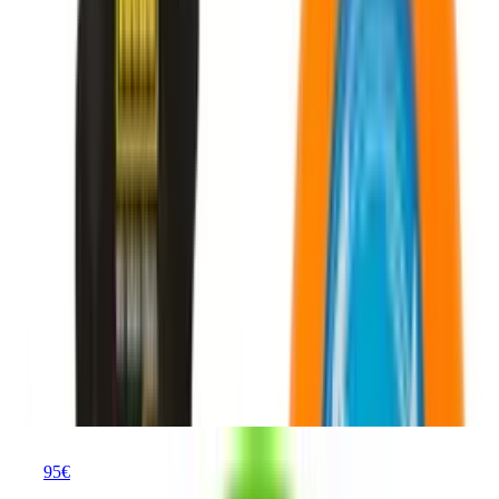
Gewicht und Flugstabilität
Material und Sicherheit
Durchmesser und Aerodynamik
Für wen eignet sich welche Scheibe?
Häufige Fragen
Beliebte Frisbees
Inhaltsverzeichnis
Die besten Frisbees im Überblick
Eine hochwertige Wurfscheibe zeichnet sich durch eine stabile
Fluglage und angenehme Griffigkeit aus. Ob du hobbymäßig im
Park wirfst oder dich im Teamsport Ultimate Frisbee ausprobieren
möchtest, die Wahl des richtigen Modells beeinflusst den Spielspaß
massiv.
Discraft UltraStar Frisbee 27 cm 175 Gramm grün
Discraft UltraStar Frisbee
27 cm 175 Gramm grün
95
€
ab
23
24,49 €