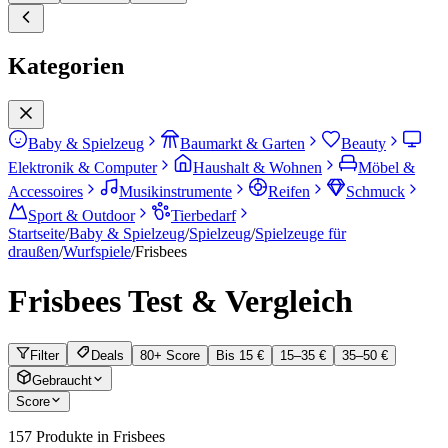
Kategorien
Baby & Spielzeug
Baumarkt & Garten
Beauty
Elektronik & Computer
Haushalt & Wohnen
Möbel &
Accessoires
Musikinstrumente
Reifen
Schmuck
Sport & Outdoor
Tierbedarf
Startseite
/
Baby & Spielzeug
/
Spielzeug
/
Spielzeuge für
draußen
/
Wurfspiele
/
Frisbees
Frisbees
Test & Vergleich
Filter
Deals
80+ Score
Bis 15 €
15–35 €
35–50 €
Gebraucht
Score
157
Produkte in
Frisbees