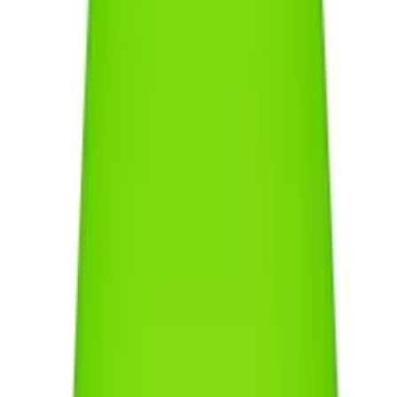
ganzen Arm.
Für wen eignet sich welche Scheibe?
Für den Einstieg und lockere Spiele im Park sind Allround-Modelle
die beste Wahl. Wer hingegen gezielt Trickwürfe (Freestyle)
trainieren möchte, sucht nach Scheiben mit glatterer Oberfläche und
einem tieferen Rand, um sie besser auf dem Fingernagel rotieren zu
lassen. Für Kinder stehen Sicherheit und eine einfache Handhabung
im Vordergrund, weshalb hier weichere Materialien und ein
geringeres Gewicht sinnvoll sind.
Achtung
Meide billige Werbegeschenke aus hartem, sprödem Plastik. Diese
brechen oft schon nach wenigen Stürzen auf Asphalt und können
scharfe Kanten bilden, die beim Fangen zu Schnittwunden führen.
Profi-
Kriterium
Freizeit-Softdisc
Wettkampfscheibe
Schaumstoff /
Material
Festes Polyethylen