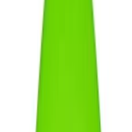
Das Gewicht ist das entscheidende Merkmal für das Flugverhalten.
Im professionellen Sport sowie für die meisten Freizeitspieler hat
sich ein Standardgewicht von 175 Gramm durchgesetzt. Diese
Scheiben liegen ruhig in der Luft und lassen sich selbst durch eine
leichte Brise nicht so einfach aus der Bahn werfen. Leichtere
Modelle um die 130 bis 150 Gramm sind hingegen einfacher zu
beschleunigen. Das kommt vor allem Menschen entgegen, die
weniger Kraft in den Handgelenken haben. Allerdings reagieren
diese Varianten empfindlich auf Seitenwind und fangen schneller an
zu trudeln.
Tipp
Wenn du oft auf freien Flächen oder am Meer spielst, solltest du
immer zur 175-Gramm-Variante greifen. Das zusätzliche Gewicht
sorgt für die nötige Masse, um gegen den Wind anzukommen.
Material und Sicherheit
Die meisten Wurfscheiben bestehen aus Polyethylen, einem
Kunststoff, der flexibel genug ist, um bei einem Aufprall nicht zu