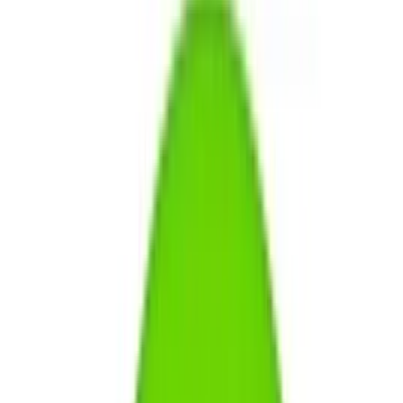
Preise vergleichen
Discraft UltraStar Frisbee
Vorteile
Offizielle Wettkampfscheibe für Ultimate Frisbee
Exzellente Flugstabilität auch bei leichtem Wind
Sehr robustes und langlebiges Material
Konturierter Rand für sicheren Griff beim Wurf
Nachteile
Harter Kunststoff kann für kleine Kinder schmerzhaft beim
Fangen sein
Benötigt für maximale Weite eine saubere Technik
Fazit:
Der unangefochtene Standard für Sportler und alle, die
eine präzise fliegende Scheibe suchen.
Worauf beim Kauf achten?
Gewicht und Flugstabilität