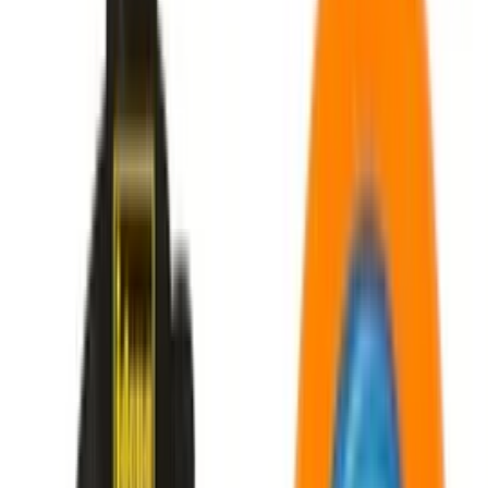
Finde die passende Wurfscheibe für Park, Strand oder Sport. Wir
erklären Unterschiede bei Gewicht, Material und Flugeigenschaften
für jedes Level.
Zuletzt aktualisiert:
06.04.2026
Inhalt
Die besten Frisbees im Überblick
Worauf beim Kauf achten?
Gewicht und Flugstabilität
Material und Sicherheit
Durchmesser und Aerodynamik
Für wen eignet sich welche Scheibe?
Häufige Fragen
Beliebte Frisbees
Inhaltsverzeichnis
Inhalt
Die besten Frisbees im Überblick
Worauf beim Kauf achten?