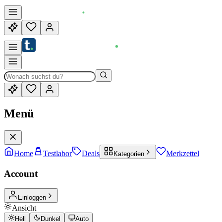
Menü
Home
Testlabor
Deals
Merkzettel
Kategorien
Account
Einloggen
Ansicht
Hell
Dunkel
Auto