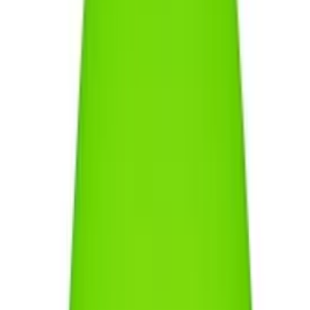
splittern. Für Kinder oder das Spiel auf engem Raum bieten sich
Softdiscs an. Diese bestehen aus Schaumstoff oder weichem
Gummi, was das Verletzungsrisiko beim Fangen minimiert. Ein
neuerer Trend sind organische Materialien oder bio-basierte
Kunststoffe. Diese stehen klassischen Modellen in Sachen
Haltbarkeit in nichts nach, hinterlassen aber einen kleineren
ökologischen Fußabdruck.
Durchmesser und Aerodynamik
Der Standarddurchmesser liegt meist bei etwa 27 Zentimetern.
Größere Scheiben bieten mehr Auftrieb und gleiten länger durch die
Luft, was sie für weite Distanzen prädestiniert. Ein profilierter Rand
an der Oberseite, oft mit feinen Rillen versehen, hilft dabei, die
Luftströmung zu stabilisieren und den Grip beim Abwurf zu
erhöhen.
Hinweis
Die Aerodynamik einer Frisbee basiert auf dem Kreiselprinzip. Je
schneller sich die Scheibe um die eigene Achse dreht, desto stabiler
bleibt sie in der Luft. Ein kurzer, knackiger Impuls aus dem
Handgelenk ist daher wichtiger als ein kräftiger Schwung aus dem