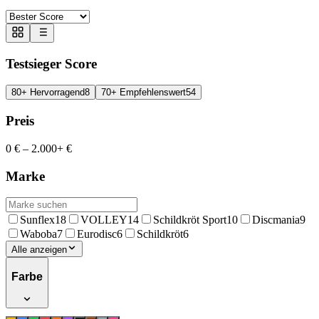
Testsieger Score
80+ Hervorragend
8
70+ Empfehlenswert
54
Preis
0 €
–
2.000+ €
Marke
Sunflex
18
VOLLEY
14
Schildkröt Sport
10
Discmania
9
Waboba
7
Eurodisc
6
Schildkröt
6
Alle anzeigen
Farbe