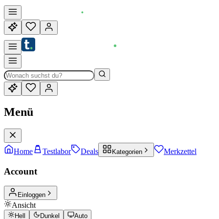
Menü
Home
Testlabor
Deals
Merkzettel
Kategorien
Account
Einloggen
Ansicht
Hell
Dunkel
Auto