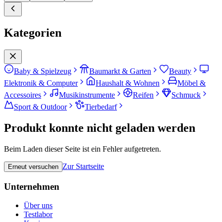
Kategorien
Baby & Spielzeug
Baumarkt & Garten
Beauty
Elektronik & Computer
Haushalt & Wohnen
Möbel &
Accessoires
Musikinstrumente
Reifen
Schmuck
Sport & Outdoor
Tierbedarf
Produkt konnte nicht geladen werden
Beim Laden dieser Seite ist ein Fehler aufgetreten.
Zur Startseite
Erneut versuchen
Unternehmen
Über uns
Testlabor