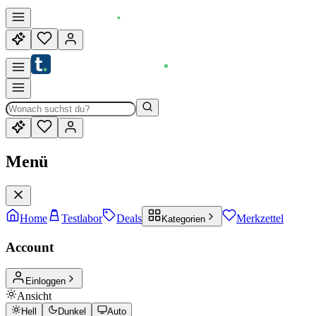
Menü
Home
Testlabor
Deals
Merkzettel
Kategorien
Account
Einloggen
Ansicht
Hell
Dunkel
Auto