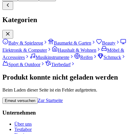
Kategorien
Baby & Spielzeug
Baumarkt & Garten
Beauty
Elektronik & Computer
Haushalt & Wohnen
Möbel &
Accessoires
Musikinstrumente
Reifen
Schmuck
Sport & Outdoor
Tierbedarf
Produkt konnte nicht geladen werden
Beim Laden dieser Seite ist ein Fehler aufgetreten.
Zur Startseite
Erneut versuchen
Unternehmen
Über uns
Testlabor