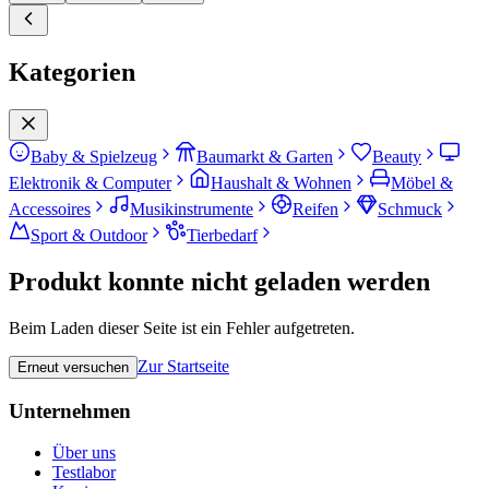
Kategorien
Baby & Spielzeug
Baumarkt & Garten
Beauty
Elektronik & Computer
Haushalt & Wohnen
Möbel &
Accessoires
Musikinstrumente
Reifen
Schmuck
Sport & Outdoor
Tierbedarf
Produkt konnte nicht geladen werden
Beim Laden dieser Seite ist ein Fehler aufgetreten.
Zur Startseite
Erneut versuchen
Unternehmen
Über uns
Testlabor