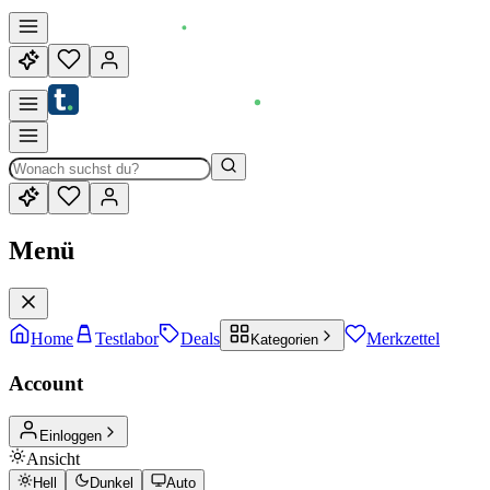
Menü
Home
Testlabor
Deals
Merkzettel
Kategorien
Account
Einloggen
Ansicht
Hell
Dunkel
Auto