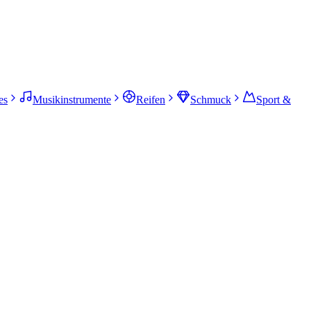
es
Musikinstrumente
Reifen
Schmuck
Sport &