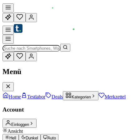
Menü
Home
Testlabor
Deals
Merkzettel
Kategorien
Account
Einloggen
Ansicht
Hell
Dunkel
Auto