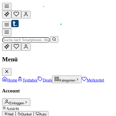
Menü
Home
Testlabor
Deals
Merkzettel
Kategorien
Account
Einloggen
Ansicht
Hell
Dunkel
Auto