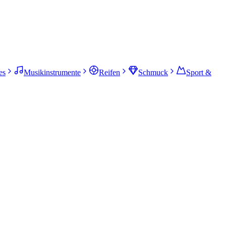
es
Musikinstrumente
Reifen
Schmuck
Sport &