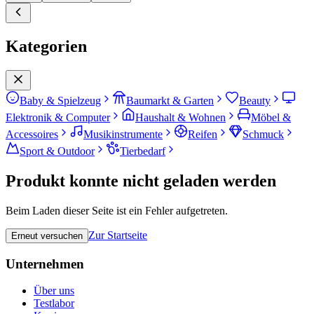
Kategorien
Baby & Spielzeug
Baumarkt & Garten
Beauty
Elektronik & Computer
Haushalt & Wohnen
Möbel &
Accessoires
Musikinstrumente
Reifen
Schmuck
Sport & Outdoor
Tierbedarf
Produkt konnte nicht geladen werden
Beim Laden dieser Seite ist ein Fehler aufgetreten.
Zur Startseite
Erneut versuchen
Unternehmen
Über uns
Testlabor