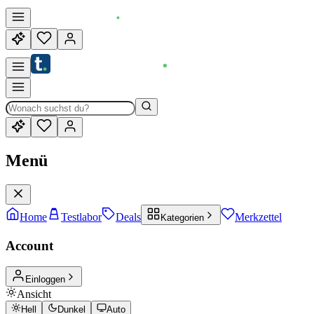
Menü
Home
Testlabor
Deals
Merkzettel
Kategorien
Account
Einloggen
Ansicht
Hell
Dunkel
Auto