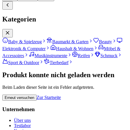
Kategorien
Baby & Spielzeug
Baumarkt & Garten
Beauty
Elektronik & Computer
Haushalt & Wohnen
Möbel &
Accessoires
Musikinstrumente
Reifen
Schmuck
Sport & Outdoor
Tierbedarf
Produkt konnte nicht geladen werden
Beim Laden dieser Seite ist ein Fehler aufgetreten.
Zur Startseite
Erneut versuchen
Unternehmen
Über uns
Testlabor