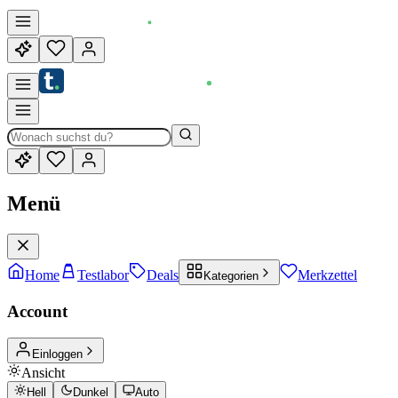
Menü
Home
Testlabor
Deals
Merkzettel
Kategorien
Account
Einloggen
Ansicht
Hell
Dunkel
Auto