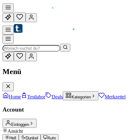
Menü
Home
Testlabor
Deals
Merkzettel
Kategorien
Account
Einloggen
Ansicht
Hell
Dunkel
Auto