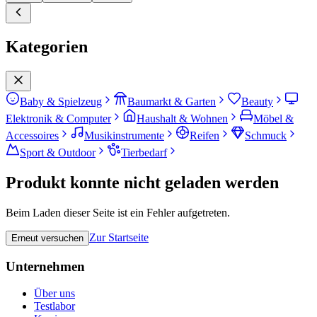
Kategorien
Baby & Spielzeug
Baumarkt & Garten
Beauty
Elektronik & Computer
Haushalt & Wohnen
Möbel &
Accessoires
Musikinstrumente
Reifen
Schmuck
Sport & Outdoor
Tierbedarf
Produkt konnte nicht geladen werden
Beim Laden dieser Seite ist ein Fehler aufgetreten.
Zur Startseite
Erneut versuchen
Unternehmen
Über uns
Testlabor