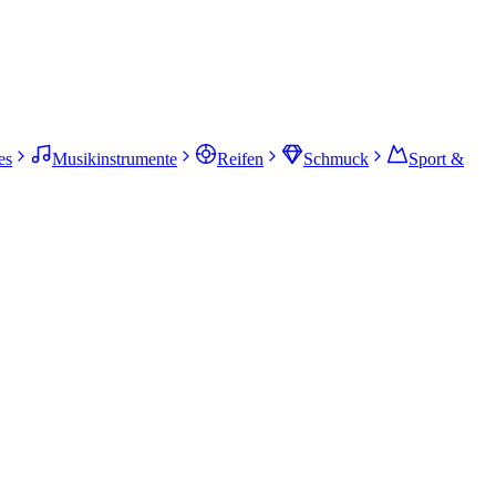
es
Musikinstrumente
Reifen
Schmuck
Sport &