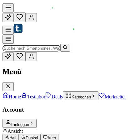
Menü
Home
Testlabor
Deals
Merkzettel
Kategorien
Account
Einloggen
Ansicht
Hell
Dunkel
Auto