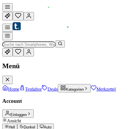
Menü
Home
Testlabor
Deals
Merkzettel
Kategorien
Account
Einloggen
Ansicht
Hell
Dunkel
Auto