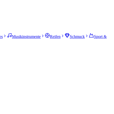
es
Musikinstrumente
Reifen
Schmuck
Sport &