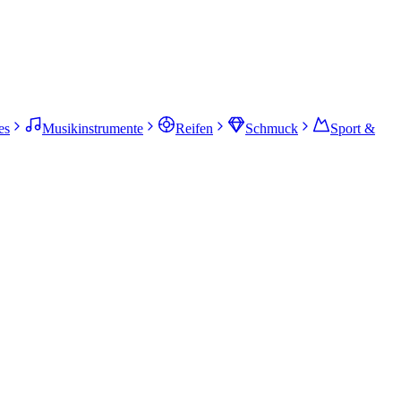
es
Musikinstrumente
Reifen
Schmuck
Sport &