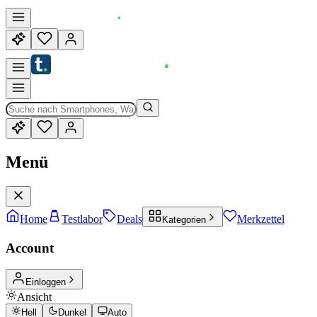
Menü
Home
Testlabor
Deals
Merkzettel
Kategorien
Account
Einloggen
Ansicht
Hell
Dunkel
Auto