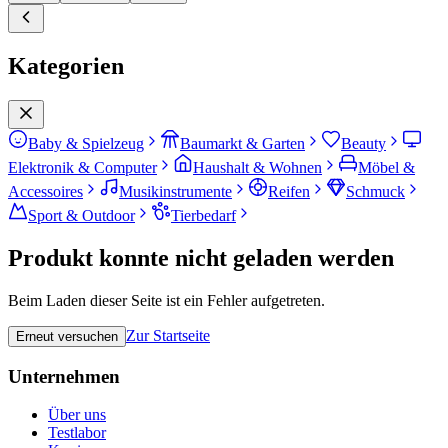
Kategorien
Baby & Spielzeug
Baumarkt & Garten
Beauty
Elektronik & Computer
Haushalt & Wohnen
Möbel &
Accessoires
Musikinstrumente
Reifen
Schmuck
Sport & Outdoor
Tierbedarf
Produkt konnte nicht geladen werden
Beim Laden dieser Seite ist ein Fehler aufgetreten.
Zur Startseite
Erneut versuchen
Unternehmen
Über uns
Testlabor