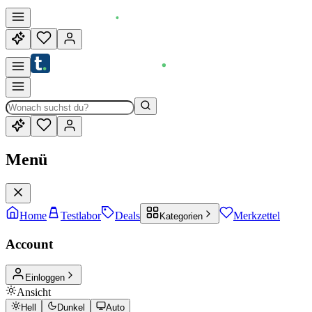
Menü
Home
Testlabor
Deals
Merkzettel
Kategorien
Account
Einloggen
Ansicht
Hell
Dunkel
Auto