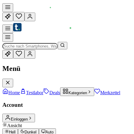
Menü
Home
Testlabor
Deals
Merkzettel
Kategorien
Account
Einloggen
Ansicht
Hell
Dunkel
Auto