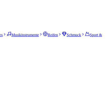
es
Musikinstrumente
Reifen
Schmuck
Sport &