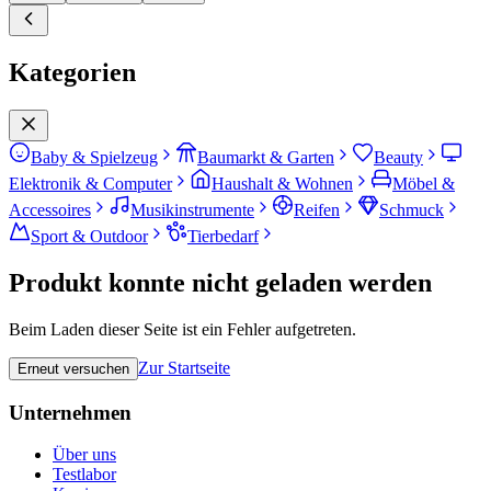
Kategorien
Baby & Spielzeug
Baumarkt & Garten
Beauty
Elektronik & Computer
Haushalt & Wohnen
Möbel &
Accessoires
Musikinstrumente
Reifen
Schmuck
Sport & Outdoor
Tierbedarf
Produkt konnte nicht geladen werden
Beim Laden dieser Seite ist ein Fehler aufgetreten.
Zur Startseite
Erneut versuchen
Unternehmen
Über uns
Testlabor