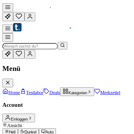
Menü
Home
Testlabor
Deals
Merkzettel
Kategorien
Account
Einloggen
Ansicht
Hell
Dunkel
Auto