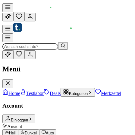
Menü
Home
Testlabor
Deals
Merkzettel
Kategorien
Account
Einloggen
Ansicht
Hell
Dunkel
Auto