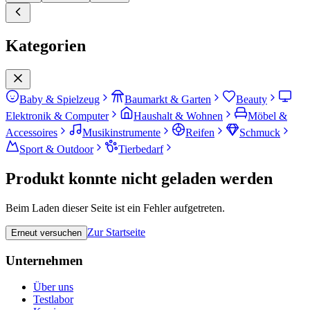
Kategorien
Baby & Spielzeug
Baumarkt & Garten
Beauty
Elektronik & Computer
Haushalt & Wohnen
Möbel &
Accessoires
Musikinstrumente
Reifen
Schmuck
Sport & Outdoor
Tierbedarf
Produkt konnte nicht geladen werden
Beim Laden dieser Seite ist ein Fehler aufgetreten.
Zur Startseite
Erneut versuchen
Unternehmen
Über uns
Testlabor