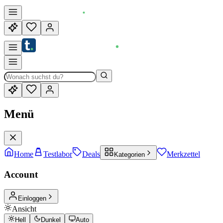
Menü
Home
Testlabor
Deals
Merkzettel
Kategorien
Account
Einloggen
Ansicht
Hell
Dunkel
Auto