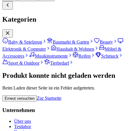
Kategorien
Baby & Spielzeug
Baumarkt & Garten
Beauty
Elektronik & Computer
Haushalt & Wohnen
Möbel &
Accessoires
Musikinstrumente
Reifen
Schmuck
Sport & Outdoor
Tierbedarf
Produkt konnte nicht geladen werden
Beim Laden dieser Seite ist ein Fehler aufgetreten.
Zur Startseite
Erneut versuchen
Unternehmen
Über uns
Testlabor