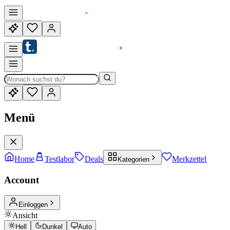
Menü
Home
Testlabor
Deals
Merkzettel
Kategorien
Account
Einloggen
Ansicht
Hell
Dunkel
Auto