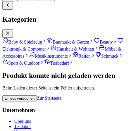
Kategorien
Baby & Spielzeug
Baumarkt & Garten
Beauty
Elektronik & Computer
Haushalt & Wohnen
Möbel &
Accessoires
Musikinstrumente
Reifen
Schmuck
Sport & Outdoor
Tierbedarf
Produkt konnte nicht geladen werden
Beim Laden dieser Seite ist ein Fehler aufgetreten.
Zur Startseite
Erneut versuchen
Unternehmen
Über uns
Testlabor