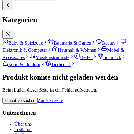
Kategorien
Baby & Spielzeug
Baumarkt & Garten
Beauty
Elektronik & Computer
Haushalt & Wohnen
Möbel &
Accessoires
Musikinstrumente
Reifen
Schmuck
Sport & Outdoor
Tierbedarf
Produkt konnte nicht geladen werden
Beim Laden dieser Seite ist ein Fehler aufgetreten.
Zur Startseite
Erneut versuchen
Unternehmen
Über uns
Testlabor