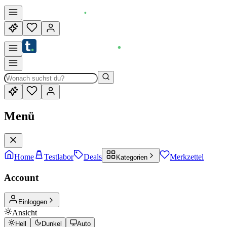
Menü
Home
Testlabor
Deals
Merkzettel
Kategorien
Account
Einloggen
Ansicht
Hell
Dunkel
Auto