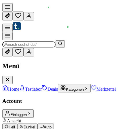
Menü
Home
Testlabor
Deals
Merkzettel
Kategorien
Account
Einloggen
Ansicht
Hell
Dunkel
Auto