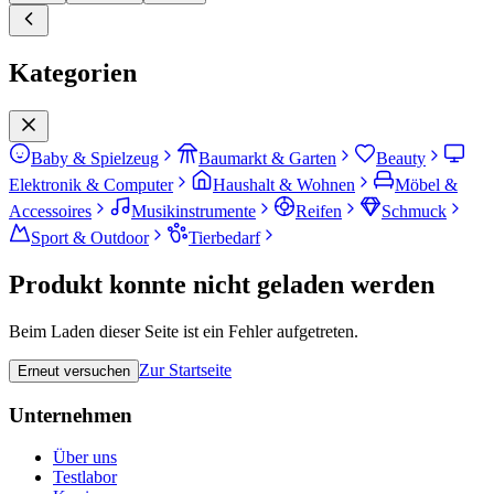
Kategorien
Baby & Spielzeug
Baumarkt & Garten
Beauty
Elektronik & Computer
Haushalt & Wohnen
Möbel &
Accessoires
Musikinstrumente
Reifen
Schmuck
Sport & Outdoor
Tierbedarf
Produkt konnte nicht geladen werden
Beim Laden dieser Seite ist ein Fehler aufgetreten.
Zur Startseite
Erneut versuchen
Unternehmen
Über uns
Testlabor