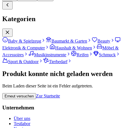
Kategorien
Baby & Spielzeug
Baumarkt & Garten
Beauty
Elektronik & Computer
Haushalt & Wohnen
Möbel &
Accessoires
Musikinstrumente
Reifen
Schmuck
Sport & Outdoor
Tierbedarf
Produkt konnte nicht geladen werden
Beim Laden dieser Seite ist ein Fehler aufgetreten.
Zur Startseite
Erneut versuchen
Unternehmen
Über uns
Testlabor