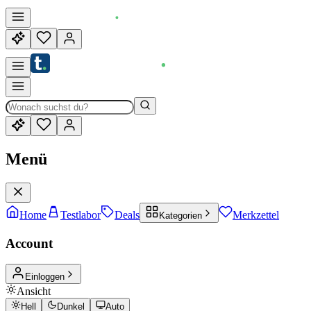
Menü
Home
Testlabor
Deals
Merkzettel
Kategorien
Account
Einloggen
Ansicht
Hell
Dunkel
Auto