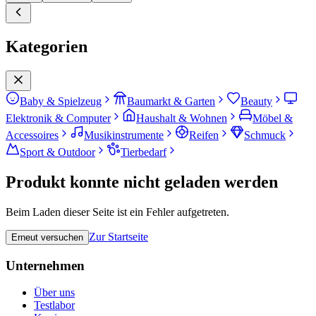
Kategorien
Baby & Spielzeug
Baumarkt & Garten
Beauty
Elektronik & Computer
Haushalt & Wohnen
Möbel &
Accessoires
Musikinstrumente
Reifen
Schmuck
Sport & Outdoor
Tierbedarf
Produkt konnte nicht geladen werden
Beim Laden dieser Seite ist ein Fehler aufgetreten.
Zur Startseite
Erneut versuchen
Unternehmen
Über uns
Testlabor