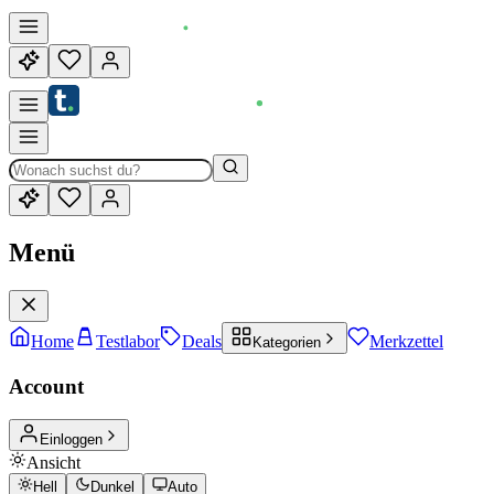
Menü
Home
Testlabor
Deals
Merkzettel
Kategorien
Account
Einloggen
Ansicht
Hell
Dunkel
Auto