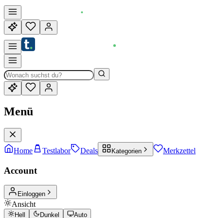
Menü
Home
Testlabor
Deals
Merkzettel
Kategorien
Account
Einloggen
Ansicht
Hell
Dunkel
Auto