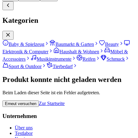
Kategorien
Baby & Spielzeug
Baumarkt & Garten
Beauty
Elektronik & Computer
Haushalt & Wohnen
Möbel &
Accessoires
Musikinstrumente
Reifen
Schmuck
Sport & Outdoor
Tierbedarf
Produkt konnte nicht geladen werden
Beim Laden dieser Seite ist ein Fehler aufgetreten.
Zur Startseite
Erneut versuchen
Unternehmen
Über uns
Testlabor