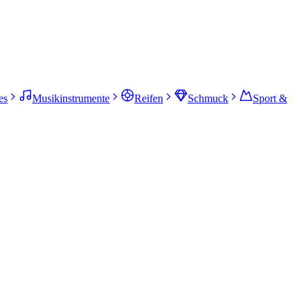
es
Musikinstrumente
Reifen
Schmuck
Sport &