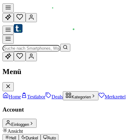
Menü
Home
Testlabor
Deals
Merkzettel
Kategorien
Account
Einloggen
Ansicht
Hell
Dunkel
Auto