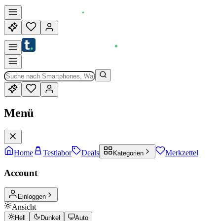
Menü
Home
Testlabor
Deals
Merkzettel
Kategorien
Account
Einloggen
Ansicht
Hell
Dunkel
Auto