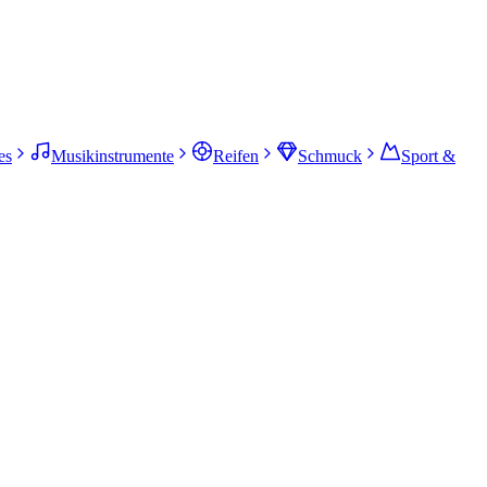
es
Musikinstrumente
Reifen
Schmuck
Sport &