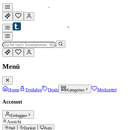
Menü
Home
Testlabor
Deals
Merkzettel
Kategorien
Account
Einloggen
Ansicht
Hell
Dunkel
Auto