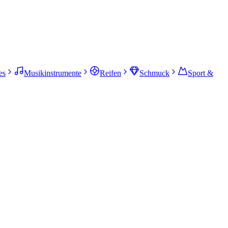
es
Musikinstrumente
Reifen
Schmuck
Sport &