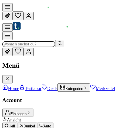
Menü
Home
Testlabor
Deals
Merkzettel
Kategorien
Account
Einloggen
Ansicht
Hell
Dunkel
Auto