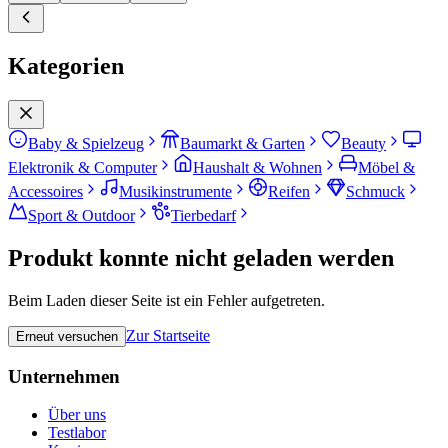
Kategorien
Baby & Spielzeug
Baumarkt & Garten
Beauty
Elektronik & Computer
Haushalt & Wohnen
Möbel &
Accessoires
Musikinstrumente
Reifen
Schmuck
Sport & Outdoor
Tierbedarf
Produkt konnte nicht geladen werden
Beim Laden dieser Seite ist ein Fehler aufgetreten.
Zur Startseite
Erneut versuchen
Unternehmen
Über uns
Testlabor