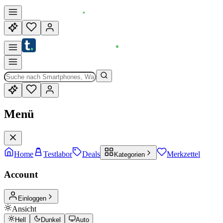
Menü
Home
Testlabor
Deals
Merkzettel
Kategorien
Account
Einloggen
Ansicht
Hell
Dunkel
Auto