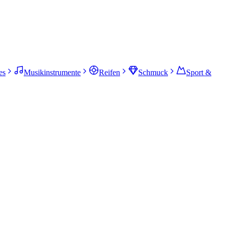
es
Musikinstrumente
Reifen
Schmuck
Sport &