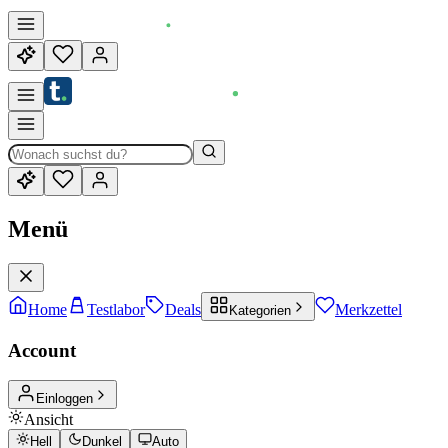
Menü
Home
Testlabor
Deals
Merkzettel
Kategorien
Account
Einloggen
Ansicht
Hell
Dunkel
Auto