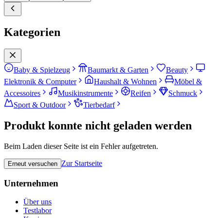
Kategorien
Baby & Spielzeug
Baumarkt & Garten
Beauty
Elektronik & Computer
Haushalt & Wohnen
Möbel &
Accessoires
Musikinstrumente
Reifen
Schmuck
Sport & Outdoor
Tierbedarf
Produkt konnte nicht geladen werden
Beim Laden dieser Seite ist ein Fehler aufgetreten.
Zur Startseite
Erneut versuchen
Unternehmen
Über uns
Testlabor