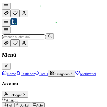
Menü
Home
Testlabor
Deals
Merkzettel
Kategorien
Account
Einloggen
Ansicht
Hell
Dunkel
Auto