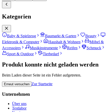
Kategorien
Baby & Spielzeug
Baumarkt & Garten
Beauty
Elektronik & Computer
Haushalt & Wohnen
Möbel &
Accessoires
Musikinstrumente
Reifen
Schmuck
Sport & Outdoor
Tierbedarf
Produkt konnte nicht geladen werden
Beim Laden dieser Seite ist ein Fehler aufgetreten.
Zur Startseite
Erneut versuchen
Unternehmen
Über uns
Testlabor