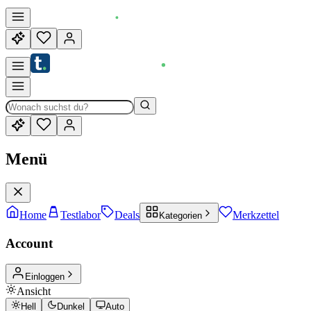
Menü
Home
Testlabor
Deals
Merkzettel
Kategorien
Account
Einloggen
Ansicht
Hell
Dunkel
Auto