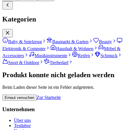
Kategorien
Baby & Spielzeug
Baumarkt & Garten
Beauty
Elektronik & Computer
Haushalt & Wohnen
Möbel &
Accessoires
Musikinstrumente
Reifen
Schmuck
Sport & Outdoor
Tierbedarf
Produkt konnte nicht geladen werden
Beim Laden dieser Seite ist ein Fehler aufgetreten.
Zur Startseite
Erneut versuchen
Unternehmen
Über uns
Testlabor