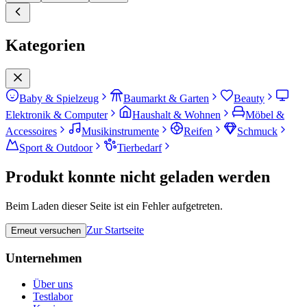
Kategorien
Baby & Spielzeug
Baumarkt & Garten
Beauty
Elektronik & Computer
Haushalt & Wohnen
Möbel &
Accessoires
Musikinstrumente
Reifen
Schmuck
Sport & Outdoor
Tierbedarf
Produkt konnte nicht geladen werden
Beim Laden dieser Seite ist ein Fehler aufgetreten.
Zur Startseite
Erneut versuchen
Unternehmen
Über uns
Testlabor