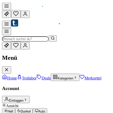
Menü
Home
Testlabor
Deals
Merkzettel
Kategorien
Account
Einloggen
Ansicht
Hell
Dunkel
Auto