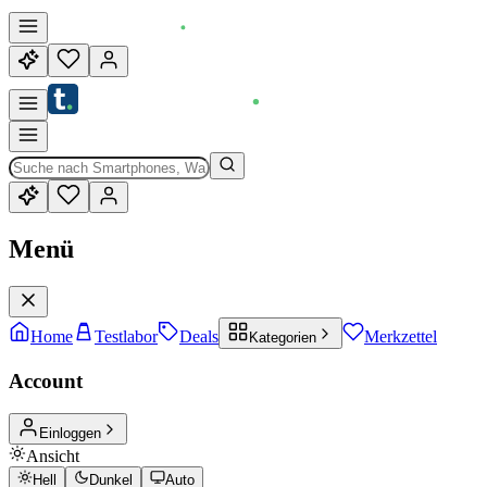
Menü
Home
Testlabor
Deals
Merkzettel
Kategorien
Account
Einloggen
Ansicht
Hell
Dunkel
Auto