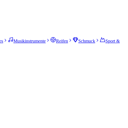
es
Musikinstrumente
Reifen
Schmuck
Sport &