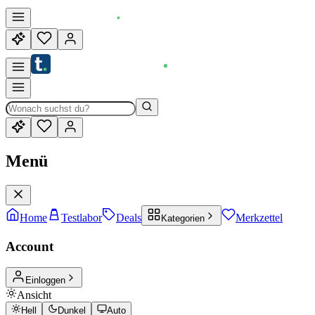
Menü
Home
Testlabor
Deals
Merkzettel
Kategorien
Account
Einloggen
Ansicht
Hell
Dunkel
Auto