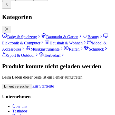
Kategorien
Baby & Spielzeug
Baumarkt & Garten
Beauty
Elektronik & Computer
Haushalt & Wohnen
Möbel &
Accessoires
Musikinstrumente
Reifen
Schmuck
Sport & Outdoor
Tierbedarf
Produkt konnte nicht geladen werden
Beim Laden dieser Seite ist ein Fehler aufgetreten.
Zur Startseite
Erneut versuchen
Unternehmen
Über uns
Testlabor