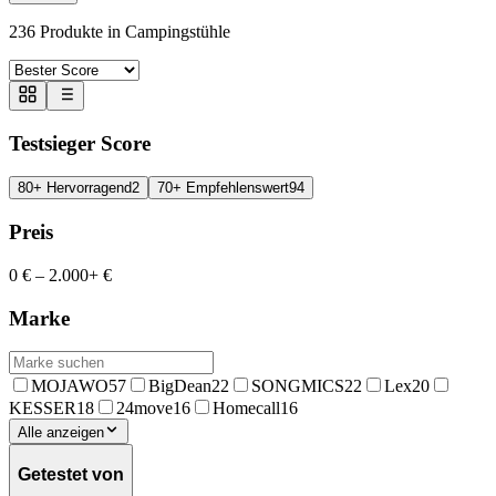
236
Produkte in
Campingstühle
Testsieger Score
80+ Hervorragend
2
70+ Empfehlenswert
94
Preis
0 €
–
2.000+ €
Marke
MOJAWO
57
BigDean
22
SONGMICS
22
Lex
20
KESSER
18
24move
16
Homecall
16
Alle anzeigen
Getestet von