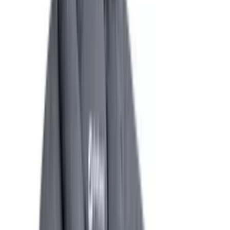
Deutschlands großes Verbraucherportal mit Testberichten und
integriertem Preisvergleich
Alle Preise inkl. der jeweils geltenden gesetzlichen MwSt., ggf.
zzgl. Versandkosten. Alle Angaben ohne Gewähr.
©
2026
Testsieger.de
Frag die KI
Frage stellen