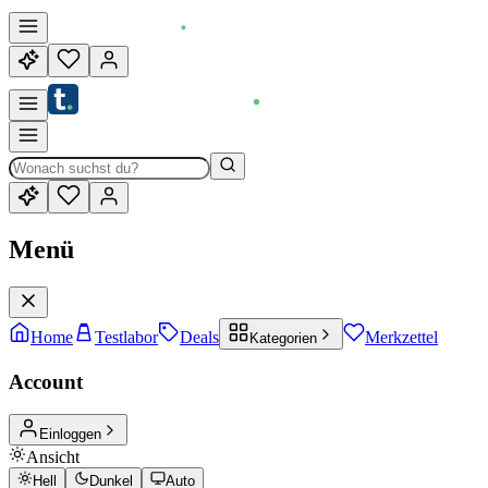
Menü
Home
Testlabor
Deals
Merkzettel
Kategorien
Account
Einloggen
Ansicht
Hell
Dunkel
Auto