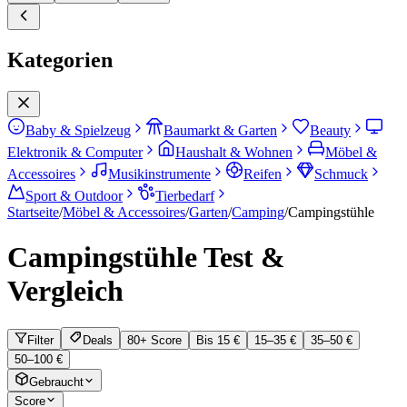
Kategorien
Baby & Spielzeug
Baumarkt & Garten
Beauty
Elektronik & Computer
Haushalt & Wohnen
Möbel &
Accessoires
Musikinstrumente
Reifen
Schmuck
Sport & Outdoor
Tierbedarf
Startseite
/
Möbel & Accessoires
/
Garten
/
Camping
/
Campingstühle
Campingstühle
Test &
Vergleich
Filter
Deals
80+ Score
Bis 15 €
15–35 €
35–50 €
50–100 €
Gebraucht
Score