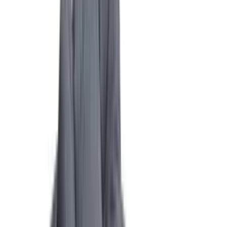
Gibt es bessere Alternativen in dieser Preisklasse?
Frag etwas anderes
Unternehmen
Über uns
Testlabor
Karriere
Services
Datenschutz
Impressum
Privatsphäre
Partner
Shop anmelden
Shop Login
Folge uns