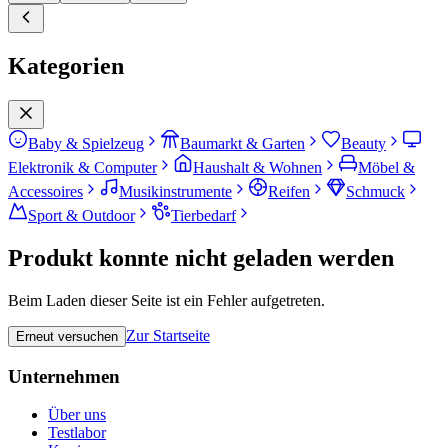
Kategorien
Baby & Spielzeug
Baumarkt & Garten
Beauty
Elektronik & Computer
Haushalt & Wohnen
Möbel &
Accessoires
Musikinstrumente
Reifen
Schmuck
Sport & Outdoor
Tierbedarf
Produkt konnte nicht geladen werden
Beim Laden dieser Seite ist ein Fehler aufgetreten.
Zur Startseite
Erneut versuchen
Unternehmen
Über uns
Testlabor