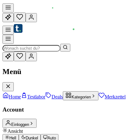
Menü
Home
Testlabor
Deals
Merkzettel
Kategorien
Account
Einloggen
Ansicht
Hell
Dunkel
Auto