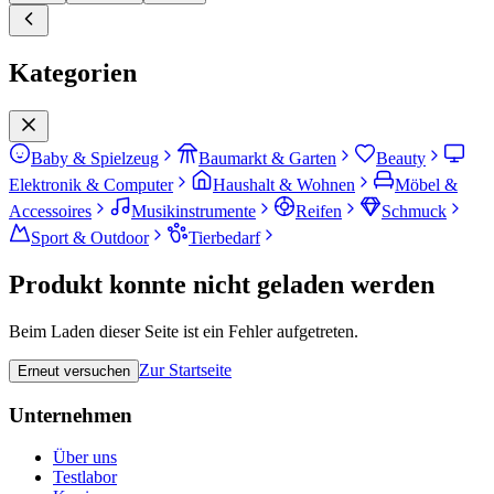
Kategorien
Baby & Spielzeug
Baumarkt & Garten
Beauty
Elektronik & Computer
Haushalt & Wohnen
Möbel &
Accessoires
Musikinstrumente
Reifen
Schmuck
Sport & Outdoor
Tierbedarf
Produkt konnte nicht geladen werden
Beim Laden dieser Seite ist ein Fehler aufgetreten.
Zur Startseite
Erneut versuchen
Unternehmen
Über uns
Testlabor