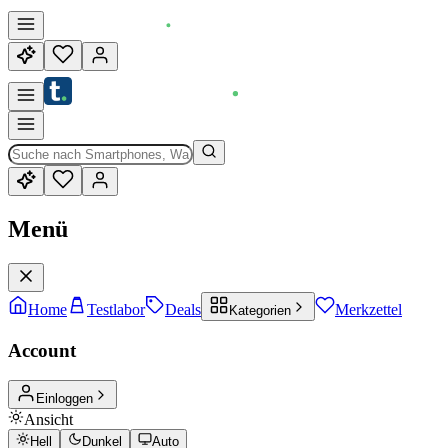
Menü
Home
Testlabor
Deals
Merkzettel
Kategorien
Account
Einloggen
Ansicht
Hell
Dunkel
Auto