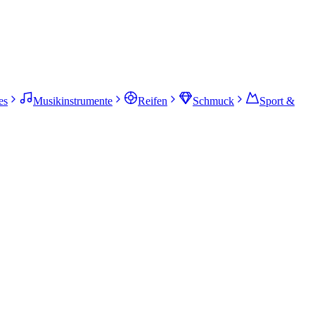
es
Musikinstrumente
Reifen
Schmuck
Sport &