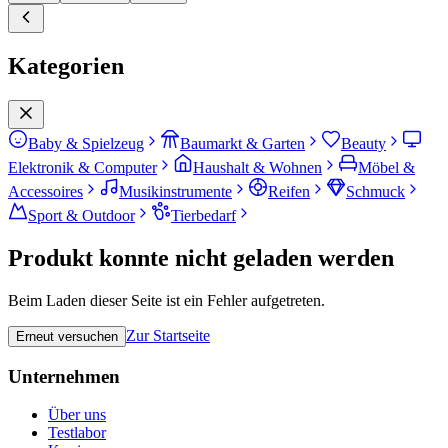
Kategorien
Baby & Spielzeug
Baumarkt & Garten
Beauty
Elektronik & Computer
Haushalt & Wohnen
Möbel &
Accessoires
Musikinstrumente
Reifen
Schmuck
Sport & Outdoor
Tierbedarf
Produkt konnte nicht geladen werden
Beim Laden dieser Seite ist ein Fehler aufgetreten.
Zur Startseite
Erneut versuchen
Unternehmen
Über uns
Testlabor