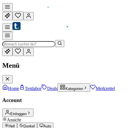
Menü
Home
Testlabor
Deals
Merkzettel
Kategorien
Account
Einloggen
Ansicht
Hell
Dunkel
Auto