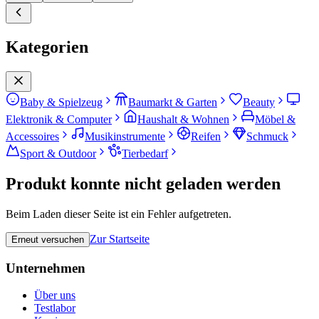
Kategorien
Baby & Spielzeug
Baumarkt & Garten
Beauty
Elektronik & Computer
Haushalt & Wohnen
Möbel &
Accessoires
Musikinstrumente
Reifen
Schmuck
Sport & Outdoor
Tierbedarf
Produkt konnte nicht geladen werden
Beim Laden dieser Seite ist ein Fehler aufgetreten.
Zur Startseite
Erneut versuchen
Unternehmen
Über uns
Testlabor