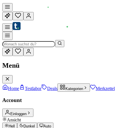
Menü
Home
Testlabor
Deals
Merkzettel
Kategorien
Account
Einloggen
Ansicht
Hell
Dunkel
Auto