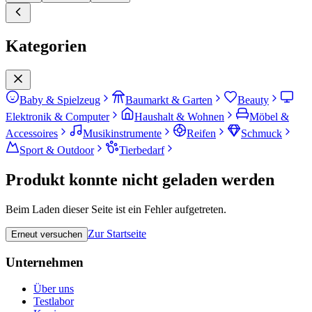
Kategorien
Baby & Spielzeug
Baumarkt & Garten
Beauty
Elektronik & Computer
Haushalt & Wohnen
Möbel &
Accessoires
Musikinstrumente
Reifen
Schmuck
Sport & Outdoor
Tierbedarf
Produkt konnte nicht geladen werden
Beim Laden dieser Seite ist ein Fehler aufgetreten.
Zur Startseite
Erneut versuchen
Unternehmen
Über uns
Testlabor