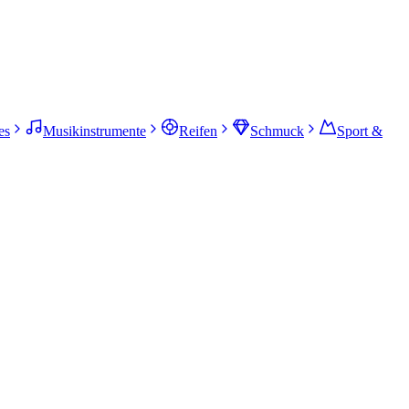
es
Musikinstrumente
Reifen
Schmuck
Sport &