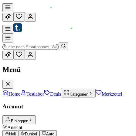
Menü
Home
Testlabor
Deals
Merkzettel
Kategorien
Account
Einloggen
Ansicht
Hell
Dunkel
Auto